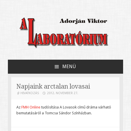
Adorján Viktor könyve Jerzy Grotowski
A Laboratórium
kísérleti színházáról
MENÜ
MEGSZAKÍTÁS
Napjaink arctalan lovasai
HIVATKOZÁS
2012. NOVEMBER 27.
Az
FMH Online
tudósítása A Lovasok című dráma várható
bemutatásáról a Tomcsa Sándor Színházban.