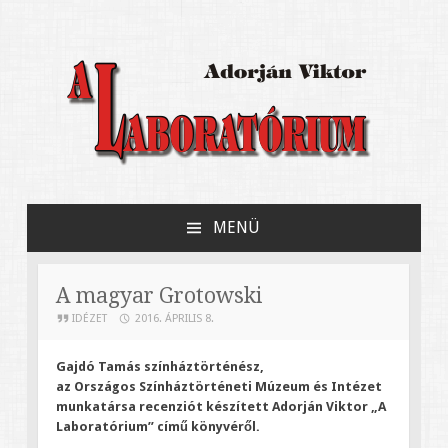
Adorján Viktor könyve Jerzy Grotowski
A Laboratórium
kísérleti színházáról
MENÜ
MEGSZAKÍTÁS
A magyar Grotowski
IDÉZET
2016. ÁPRILIS 8.
Gajdó Tamás színháztörténész,
az Országos Színháztörténeti Múzeum és Intézet
munkatársa recenziót készített Adorján Viktor „A
Laboratórium” című könyvéről.