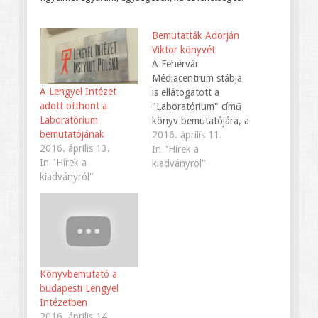
Bemutatták Adorján
Viktor könyvét
A Fehérvár
Médiacentrum stábja
A Lengyel Intézet
is ellátogatott a
adott otthont a
"Laboratórium" című
Laboratórium
könyv bemutatójára, a
bemutatójának
budapesti Lengyel
2016. április 11.
2016. április 13.
Intézetbe. A szerző
In "Hírek a
In "Hírek a
mellett interjút adott
kiadványról"
kiadványról"
Katarzyna Sitko, a
Lengyel Intézet
igazgatója és Gajdó
Tamás
színháztörténész is.
Könyvbemutató a
budapesti Lengyel
Intézetben
2016. április 14.