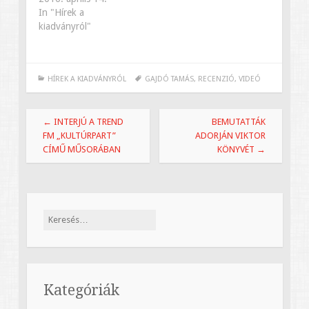
In "Hírek a
kiadványról"
HÍREK A KIADVÁNYRÓL
GAJDÓ TAMÁS
,
RECENZIÓ
,
VIDEÓ
Bejegyzések
←
INTERJÚ A TREND
BEMUTATTÁK
navigációja
FM „KULTÚRPART”
ADORJÁN VIKTOR
CÍMŰ MŰSORÁBAN
KÖNYVÉT
→
Keresés:
Kategóriák