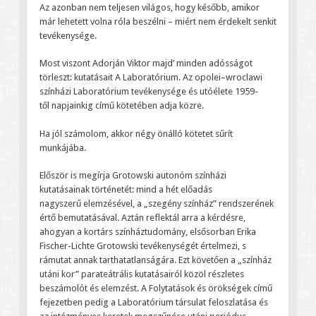
Az azonban nem teljesen világos, hogy később, amikor
már lehetett volna róla beszélni – miért nem érdekelt senkit
tevékenysége.
Most viszont Adorján Viktor majd’ minden adósságot
törleszt: kutatásait A Laboratórium. Az opolei–wroclawi
színházi Laboratórium tevékenysége és utóélete 1959-
től napjainkig című kötetében adja közre.
Ha jól számolom, akkor négy önálló kötetet sűrít
munkájába.
Először is megírja Grotowski autonóm színházi
kutatásainak történetét: mind a hét előadás
nagyszerű elemzésével, a „szegény színház” rendszerének
értő bemutatásával. Aztán reflektál arra a kérdésre,
ahogyan a kortárs színháztudomány, elsősorban Erika
Fischer-Lichte Grotowski tevékenységét értelmezi, s
rámutat annak tarthatatlanságára. Ezt követően a „színház
utáni kor” parateátrális kutatásairól közöl részletes
beszámolót és elemzést. A Folytatások és örökségek című
fejezetben pedig a Laboratórium társulat feloszlatása és