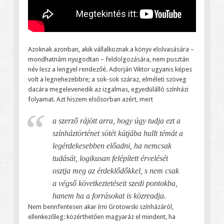
Azoknak azonban, akik vállalkoznak a könyv elolvasására –
mondhatnám nyugodtan – feldolgozására, nem pusztán
név lesz a lengyel rendezőé. Adorján Viktor ugyanis képes
volt a legnehezebbre; a sok-sok száraz, elméleti szöveg
dacára megelevenedik az izgalmas, egyedülálló színházi
folyamat. Azt hiszem elsősorban azért, mert
a szerző rájött arra, hogy úgy tudja ezt a
színháztörténet sötét kútjába hullt témát a
legérdekesebben előadni, ha nemcsak
tudását, logikusan felépített érvelését
osztja meg az érdeklődőkkel, s nem csak
a végső következtetéseit szedi pontokba,
hanem ha a forrásokat is közreadja.
Nem bennfentesen akar írni Grotowski színházáról,
ellenkezőleg: közérthetően magyaráz el mindent, ha