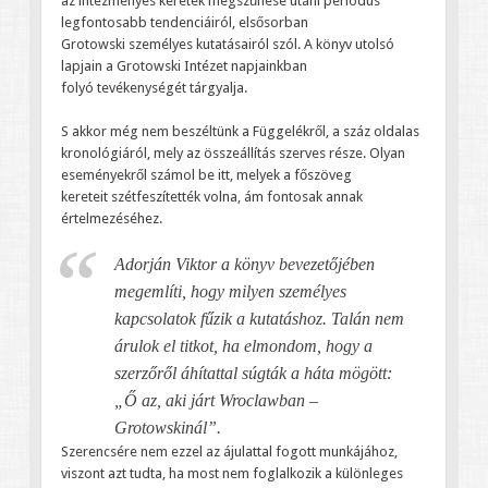
az intézményes keretek megszűnése utáni periódus
legfontosabb tendenciáiról, elsősorban
Grotowski személyes kutatásairól szól. A könyv utolsó
lapjain a Grotowski Intézet napjainkban
folyó tevékenységét tárgyalja.
S akkor még nem beszéltünk a Függelékről, a száz oldalas
kronológiáról, mely az összeállítás szerves része. Olyan
eseményekről számol be itt, melyek a főszöveg
kereteit szétfeszítették volna, ám fontosak annak
értelmezéséhez.
Adorján Viktor a könyv bevezetőjében
megemlíti, hogy milyen személyes
kapcsolatok fűzik a kutatáshoz. Talán nem
árulok el titkot, ha elmondom, hogy a
szerzőről áhítattal súgták a háta mögött:
„Ő az, aki járt Wroclawban –
Grotowskinál”.
Szerencsére nem ezzel az ájulattal fogott munkájához,
viszont azt tudta, ha most nem foglalkozik a különleges