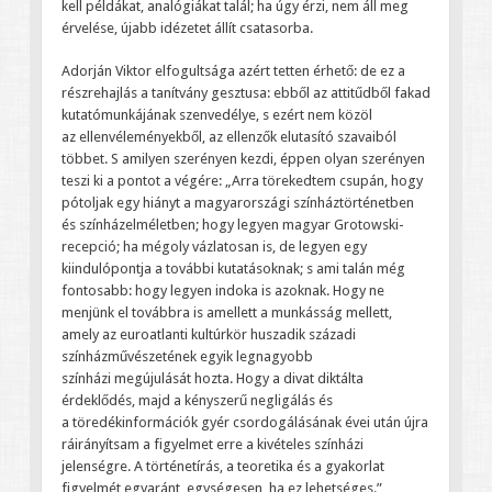
kell példákat, analógiákat talál; ha úgy érzi, nem áll meg
érvelése, újabb idézetet állít csatasorba.
Adorján Viktor elfogultsága azért tetten érhető: de ez a
részrehajlás a tanítvány gesztusa: ebből az attitűdből fakad
kutatómunkájának szenvedélye, s ezért nem közöl
az ellenvéleményekből, az ellenzők elutasító szavaiból
többet. S amilyen szerényen kezdi, éppen olyan szerényen
teszi ki a pontot a végére: „Arra törekedtem csupán, hogy
pótoljak egy hiányt a magyarországi színháztörténetben
és színházelméletben; hogy legyen magyar Grotowski-
recepció; ha mégoly vázlatosan is, de legyen egy
kiindulópontja a további kutatásoknak; s ami talán még
fontosabb: hogy legyen indoka is azoknak. Hogy ne
menjünk el továbbra is amellett a munkásság mellett,
amely az euroatlanti kultúrkör huszadik századi
színházművészetének egyik legnagyobb
színházi megújulását hozta. Hogy a divat diktálta
érdeklődés, majd a kényszerű negligálás és
a töredékinformációk gyér csordogálásának évei után újra
ráirányítsam a figyelmet erre a kivételes színházi
jelenségre. A történetírás, a teoretika és a gyakorlat
figyelmét egyaránt, egységesen, ha ez lehetséges.”