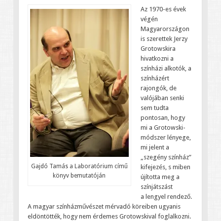
Az 1970-es évek
végén
Magyarországon
is szerettek Jerzy
Grotowskira
hivatkozni a
színházi alkotók, a
színházért
rajongók, de
valójában senki
sem tudta
pontosan, hogy
mi a Grotowski-
módszer lényege,
mi jelent a
„szegény színház”
Gajdó Tamás a Laboratórium című
kifejezés, s miben
könyv bemutatóján
újította meg a
színjátszást
a lengyel rendező.
A magyar színházművészet mérvadó köreiben ugyanis
eldöntötték, hogy nem érdemes Grotowskival foglalkozni.