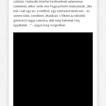
színházi / kulturális kísérlet történetének valamennyi
szeletével, akkor senki sem fogja pótolni mulasztását. „Ma
már csak egy arc a múltból, egy színháztörténeti név – és
semmi több. Ismétlem, általában, s főként az idősebb
generáció tagjai számára, akik még hallottak róla,
egyáltalán…” – jegyzi meg rezignáltan.