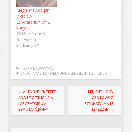
színháztörténész is.
Megjelent Adorján
Viktor: A
Laboratórium című
könyve
2016. március 3.
In "Hírek a
kiadványról"
HÍREK A KIADVÁNYRÓL
GAJDÓ TAMÁS
,
KÖNYVBEMUTATÓ
,
LENGYEL INTÉZET
,
VIDEÓ
Bejegyzések
←
A LENGYEL INTÉZET
KELLENE, HOGY
navigációja
ADOTT OTTHONT A
GROTOWSKI
LABORATÓRIUM
SZÍNHÁZA MA IS
BEMUTATÓJÁNAK
LÉTEZZEN
→