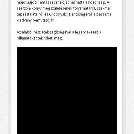
majd Gajdó Tamás recenzióját hallhatta a közönség. A
szerző a könyv megszületésének folyamatáról, szakmai
tapasztalatairól és Grotowski jelentőségéről is beszélt a
kiadvány bemutatóján.
Az alábbi részletek segítségével a legérdekesebb
pillanatokat tekintheti meg.