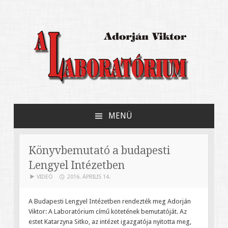
Adorján Viktor könyve Jerzy Grotowski
A Laboratórium
kísérleti színházáról
MENÜ
MEGSZAKÍTÁS
Könyvbemutató a budapesti
Lengyel Intézetben
VIDEÓ
2016. ÁPRILIS 14.
A Budapesti Lengyel Intézetben rendezték meg Adorján
Viktor: A Laboratórium című kötetének bemutatóját. Az
estet Katarzyna Sitko, az intézet igazgatója nyitotta meg,