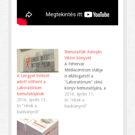
Bemutatták Adorján
Viktor könyvét
A Fehérvár
Médiacentrum stábja
A Lengyel Intézet
is ellátogatott a
adott otthont a
"Laboratórium" című
Laboratórium
könyv bemutatójára, a
bemutatójának
budapesti Lengyel
2016. április 11.
2016. április 13.
Intézetbe. A szerző
In "Hírek a
In "Hírek a
mellett interjút adott
kiadványról"
kiadványról"
Katarzyna Sitko, a
Lengyel Intézet
igazgatója és Gajdó
Tamás