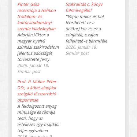
Pintér Géza
Szakralitás c. könyv
recenziója a Helikon
fülszövegéből
Irodalom- és
"Vajon mikor és hol
kultúratudományi
létezhetett ez a
szemle kiadványban
(letűnt) kor és ez a
Adorján Viktor a
színjáték, s vajon
magyar nyelvű
fellelhető-e bármiféle
színházi szakirodalom
kapcsolat ennek a
2026. január 18.
jelentős adósságát
kornak a színjátéka és
Similar post
törlesztette Jerzy
Grotowski szegény
Grotowskiról, a 20.
2026. január 18.
színháza között?
század egyik
Similar post
Ennek a rejtélynek
legnagyobb hatású
ered a nyomába a
Prof. P. Müller Péter
színházi
kötet." Grotowski
DSc, a kötet alapjául
személyiségéről,
már a színházi
szolgáló disszertáció
munkásságáról és
kutatásaik
opponense
annak
megkezdésekor,
A feldolgozott anyag
hatástörténetéről
1959-ben
minősége és témája
írott, közel 600
hangsúlyozta, hogy
teszi, hogy az
oldalas, képi
munkájuk során egy
értekezés egy majdani
illusztrációkban is
rég letűnt…
teljes egészében
gazdag
történő publikálást
2015. augusztus 9.