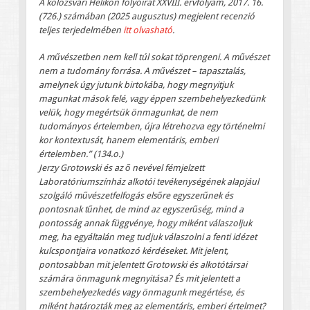
A kolozsvári Helikon folyóirat XXVIII. érvfolyam, 2017. 16.
(726.) számában (2025 augusztus) megjelent recenzió
teljes terjedelmében
itt olvasható
.
A művészetben nem kell túl sokat töprengeni. A művészet
nem a tudomány forrása. A művészet – tapasztalás,
amelynek úgy jutunk birtokába, hogy megnyitjuk
magunkat mások felé, vagy éppen szembehelyezkedünk
velük, hogy megértsük önmagunkat, de nem
tudományos értelemben, újra létrehozva egy történelmi
kor kontextusát, hanem elementáris, emberi
értelemben.” (134.o.)
Jerzy Grotowski és az ő nevével fémjelzett
Laboratóriumszínház alkotói tevékenységének alapjául
szolgáló művészetfelfogás elsőre egyszerűnek és
pontosnak tűnhet, de mind az egyszerűség, mind a
pontosság annak függvénye, hogy miként válaszoljuk
meg, ha egyáltalán meg tudjuk válaszolni a fenti idézet
kulcspontjaira vonatkozó kérdéseket. Mit jelent,
pontosabban mit jelentett Grotowski és alkotótársai
számára önmagunk megnyitása? És mit jelentett a
szembehelyezkedés vagy önmagunk megértése, és
miként határozták meg az elementáris, emberi értelmet?