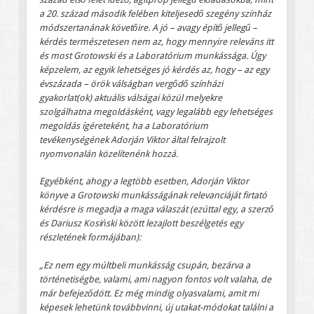
a 20. század második felében kiteljesedő szegény színház
módszertanának követőire. A jó – avagy építő jellegű –
kérdés természetesen nem az, hogy mennyire releváns itt
és most Grotowski és a Laboratórium munkássága. Úgy
képzelem, az egyik lehetséges jó kérdés az, hogy – az egy
évszázada – örök válságban vergődő színházi
gyakorlat(ok) aktuális válságai közül melyekre
szolgálhatna megoldásként, vagy legalább egy lehetséges
megoldás ígéreteként, ha a Laboratórium
tevékenységének Adorján Viktor által felrajzolt
nyomvonalán közelítenénk hozzá.
Egyébként, ahogy a legtöbb esetben, Adorján Viktor
könyve a Grotowski munkásságának relevanciáját firtató
kérdésre is megadja a maga válaszát (ezúttal egy, a szerző
és Dariusz Kosiński között lezajlott beszélgetés egy
részletének formájában):
„Ez nem egy múltbeli munkásság csupán, bezárva a
történetiségbe, valami, ami nagyon fontos volt valaha, de
már befejeződött. Ez még mindig olyasvalami, amit mi
képesek lehetünk továbbvinni, új utakat-módokat találni a