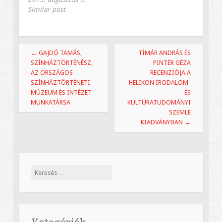
monográfiájával.
követően alapvető
Similar post
Tímár András és
szakirodalmi
Pintér Géza
forrásává váljon a
recenziója a Helikon
magyar
Irodalom- és
színháztudománynak
kultúratudományi
←
GAJDÓ TAMÁS,
TÍMÁR ANDRÁS ÉS
és ezen belül a
szemle, az MTA
SZÍNHÁZTÖRTÉNÉSZ,
PINTÉR GÉZA
Grotowski-
Irodalomtudományi
AZ ORSZÁGOS
RECENZIÓJA A
kutatásnak.
Kutatóintézetének
SZÍNHÁZTÖRTÉNETI
HELIKON IRODALOM-
folyóirata…
MÚZEUM ÉS INTÉZET
ÉS
MUNKATÁRSA
KULTÚRATUDOMÁNYI
SZEMLE
KIADVÁNYBAN
→
Keresés: