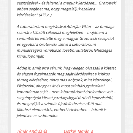
segítségével – és feltenni a magunk kérdéseit… Grotowski
abban segíthet ma, hogy megtaláljuk ezeket a
kérdéseket.” (475.o.)
A Laboratórium megírásával Adorján Viktor – az önmaga
számára kitűzött céloknak megfelelően – majdnem a
semmiből teremtette meg a magyar Grotowski recepciót
és egyúttal a Grotowski, illetve a Laboratórium
munkásságára vonatkozó további kutatások lehetséges
kiindulópontját.
Addig is, amíg arra várunk, hogy elegen olvassák a kötetet,
és elegen fogalmazzák meg saját kérdéseiket a kritikus
tömeg eléréséhez, nincs más dolgunk, mint képzelegni.
Elképzelni, ahogy az itt és most színházi gyakorlatai
lemondanak saját – nem laboratóriumi értelemben vett –
szegénységük látszat gazdagsággal történő leplezéséről,
és megnyitják a színház újrafelfedezése előtti utat.
Mindezt elementáris, emberi értelemben – bármit is
jelentsen ez számunkra.
Tímár András és
Liszkai Tamás, a