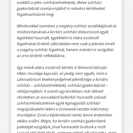
ezekből a jelen színházelmélet(ek), illetve színházi
gyakorlat(ok) szempontjából is releváns kérdéseket
fogalmazhatunk meg.
Mindezekkel szemben a szegény színház esztétikájának és
módszertanának a kortárs színházi diskurzusok egyik
legtöbbet használt, egyébként is vitára ösztönző
fogalmával történő ütköztetése nem csak a jelenbe emeli
a szegény színház fogalmát, hanem indokot is szolgáltat
az arra történő reflektálásra.
Egy másik vitára ösztönző kérdés is felmerül Adorján
Viktor munkája kapcsán, ez pedig nem egyéb, mint a
Laboratórium tevékenységének jelentősége a kortárs
színház – színházelmélet(ek), színházi gyakorlat(ok) –
nézőpontjából. A szerző egy korábban már idézett
részletben az euroatlanti kultúrkör huszadik századi
színházművészetének egyik legnagyobb színházi
megújulásaként tekint a Grotowski vezette intézmény
munkájára. Ezzel a kijelentéssel nehéz lenne érdemben
vitába szállni. Mégis, ha kortárs színházi gyakorlatok
palettáját vizsgáljuk, jóval hamarabb botlunk a múlt
század első felét idéző, agitprop jellegű előadásokba, mint