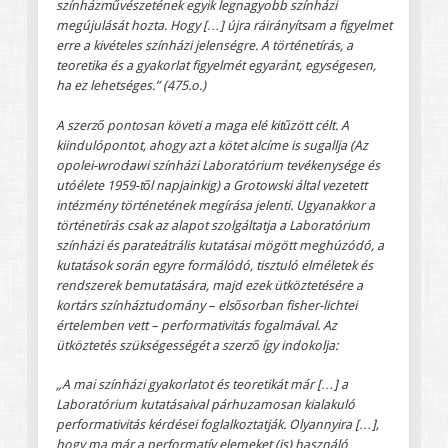
színházművészetének egyik legnagyobb színházi
megújulását hozta. Hogy […] újra ráirányítsam a figyelmet
erre a kivételes színházi jelenségre. A történetírás, a
teoretika és a gyakorlat figyelmét egyaránt, egységesen,
ha ez lehetséges.” (475.o.)
A szerző pontosan követi a maga elé kitűzött célt. A
kiindulópontot, ahogy azt a kötet alcíme is sugallja (Az
opolei-wrocławi színházi Laboratórium tevékenysége és
utóélete 1959-től napjainkig) a Grotowski által vezetett
intézmény történetének megírása jelenti. Ugyanakkor a
történetírás csak az alapot szolgáltatja a Laboratórium
színházi és parateátrális kutatásai mögött meghúzódó, a
kutatások során egyre formálódó, tisztuló elméletek és
rendszerek bemutatására, majd ezek ütköztetésére a
kortárs színháztudomány – elsősorban fisher-lichtei
értelemben vett – performativitás fogalmával. Az
ütköztetés szükségességét a szerző így indokolja:
„A mai színházi gyakorlatot és teoretikát már […] a
Laboratórium kutatásaival párhuzamosan kialakuló
performativitás kérdései foglalkoztatják. Olyannyira […],
hogy ma már a performatív elemeket (is) használó