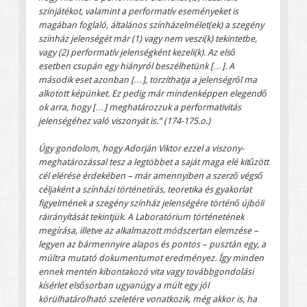
színjátékot, valamint a performatív eseményeket is
magában foglaló, általános színházelmélet(ek) a szegény
színház jelenségét már (1) vagy nem veszi(k) tekintetbe,
vagy (2) performatív jelenségként kezeli(k). Az első
esetben csupán egy hiányról beszélhetünk […]. A
második eset azonban […], torzíthatja a jelenségről ma
alkotott képünket. Ez pedig már mindenképpen elegendő
ok arra, hogy […] meghatározzuk a performativitás
jelenségéhez való viszonyát is.” (174-175.o.)
Úgy gondolom, hogy Adorján Viktor ezzel a viszony-
meghatározással tesz a legtöbbet a saját maga elé kitűzött
cél elérése érdekében – már amennyiben a szerző végső
céljaként a színházi történetírás, teoretika és gyakorlat
figyelmének a szegény színház jelenségére történő újbóli
ráirányítását tekintjük. A Laboratórium történetének
megírása, illetve az alkalmazott módszertan elemzése –
legyen az bármennyire alapos és pontos – pusztán egy, a
múltra mutató dokumentumot eredményez. Így minden
ennek mentén kibontakozó vita vagy továbbgondolási
kísérlet elsősorban ugyanúgy a múlt egy jól
körülhatárolható szeletére vonatkozik, még akkor is, ha