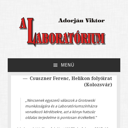
Adorján Viktor könyve Jerzy Grotowski
A Laboratórium
kísérleti színházáról
MENÜ
MEGSZAKÍTÁS
Bejegyzések
Csuszner Ferenc, Helikon folyóirat
(Kolozsvár)
navigációja
„Nincsenek egyszerű válaszok a Grotowski
munkásságára és a Laboratóriumszínházra
vonatkozó kérdésekre, azt a könyv hatszáz
oldalas terjedelme is pontosan érzékelteti.”