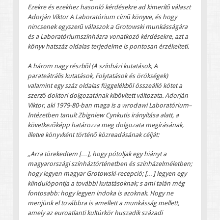
Ezekre és ezekhez hasonló kérdésekre ad kimerítő választ
Adorján Viktor A Laboratórium című könyve, és hogy
nincsenek egyszerű válaszok a Grotowski munkásságára
és a Laboratóriumszínházra vonatkozó kérdésekre, azt a
könyv hatszáz oldalas terjedelme is pontosan érzékelteti.
A három nagy részből (A színházi kutatások, A
parateátrális kutatások, Folytatások és örökségek)
valamint egy száz oldalas függelékből összeálló kötet a
szerző doktori dolgozatának kibővített változata. Adorján
Viktor, aki 1979-80-ban maga is a wrocławi Laboratórium–
Intézetben tanult Zbigniew Cynkutis irányítása alatt, a
következőképp határozza meg dolgozata megírásának,
illetve könyvként történő közreadásának célját:
„Arra törekedtem […], hogy pótoljak egy hiányt a
magyarországi színháztörténetben és színházelméletben;
hogy legyen magyar Grotowski-recepció; […] legyen egy
kiindulópontja a további kutatásoknak; s ami talán még
fontosabb: hogy legyen indoka is azoknak. Hogy ne
menjünk el továbbra is amellett a munkásság mellett,
amely az euroatlanti kultúrkör huszadik századi