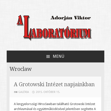
Adorján Viktor könyve Jerzy Grotowski
A Laboratórium
kísérleti színházáról
MENÜ
MEGSZAKÍTÁS
Wroclaw
A Grotowski Intézet napjainkban
GALÉRIA
2015. OKTÓBER 15.
A lengyelországi Wroclawban található Grotowski Intézet
archívumával és együttműködésével jelentősen segítette A