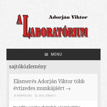
Adorján Viktor könyve Jerzy Grotowski
A Laboratórium
kísérleti színházáról
MENÜ
MEGSZAKÍTÁS
sajtóközlemény
Elismerés Adorján Viktor több
évtizedes munkájáért
HIVATKOZÁS
2015. JÚNIUS 1.