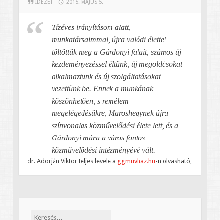
IDÉZET
2015. MÁJUS 5.
Tízéves irányításom alatt,
munkatársaimmal, újra valódi élettel
töltöttük meg a Gárdonyi falait, számos új
kezdeményezéssel éltünk, új megoldásokat
alkalmaztunk és új szolgáltatásokat
vezettünk be. Ennek a munkának
köszönhetően, s remélem
megelégedésükre, Maroshegynek újra
színvonalas közművelődési élete lett, és a
Gárdonyi mára a város fontos
közművelődési intézményévé vált.
dr. Adorján Viktor teljes levele a
ggmuvhaz.hu
-n olvasható,
Keresés: