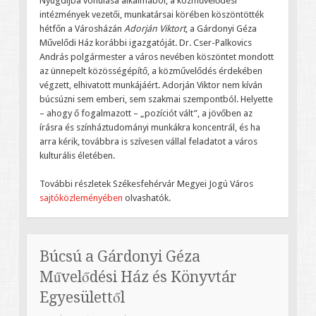
Nyugdíjba vonulása alkalmából, a közművelődési
intézmények vezetői, munkatársai körében köszöntötték
hétfőn a Városházán
Adorján Viktort
, a Gárdonyi Géza
Művelődi Ház korábbi igazgatóját. Dr. Cser-Palkovics
András polgármester a város nevében köszöntet mondott
az ünnepelt közösségépítő, a közművelődés érdekében
végzett, elhivatott munkájáért. Adorján Viktor nem kíván
búcsúzni sem emberi, sem szakmai szempontból. Helyette
– ahogy ő fogalmazott – „pozíciót vált”, a jövőben az
írásra és színháztudományi munkákra koncentrál, és ha
arra kérik, továbbra is szívesen vállal feladatot a város
kulturális életében.
További részletek Székesfehérvár Megyei Jogú Város
sajtóközleményében
olvashatók.
Búcsú a Gárdonyi Géza
Művelődési Ház és Könyvtár
Egyesülettől