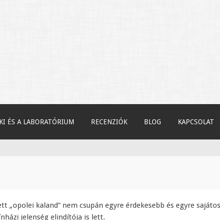
towski kísérleti színházáról
m
I ÉS A LABORATÓRIUM
RECENZIÓK
BLOG
KAPCSOLAT
ezdett „opolei kaland” nem csupán egyre érdekesebb és egyre saját
ázi jelenség elindítója is lett.