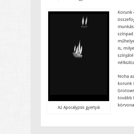
Korunk 
összefo
munkáss
színpad
műhelyei
is, mil
színját
nélkülö
Noha az
korunk s
Grotows
tovább 
körvona
Az Apocalypsis gyertyái