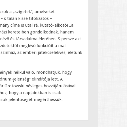
azok a „szigetek”, amelyeket
 s talán kissé titokzatos –
ny címe is utal rá, kutató-alkotói „a
nházi kereteiben gondolkodnak, hanem
 néző és társadalma életében. S persze azt
zdetektől meglévő funkcióit a mai
színház, az emberi játékcselekvés, életünk
mények nélkül való, mondhatjuk, hogy
rium-jelenség” elindítója lett. A
ár Grotowski névleges hozzájárulásával
hoz, hogy a napjainkban is csak
 azok jelentőségét megérthessük.