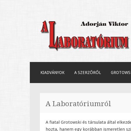
Adorján Viktor könyve Jerzy Gro
A Laboratóriu
MEGSZAKÍTÁS
KIADVÁNYOK
A SZERZŐRŐL
GROTOWSK
A Laboratóriumról
A fiatal Grotowski és társulata által elk
hozta, hanem egy korábban ismeretlen szính