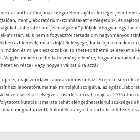
euro-atlanti kultúrájának tengerében sajátos közeget jelentenek 
glalóan, mint „laboratórium-színházakat” emlegetünk, és sajátos –
águkat „laboratórium-jelenségként” jelöljük. Ahogyan egy tanulmá
 alkimistái”, akik nem a fogyasztói társadalom hagyományos szí
kben azt keresik, mi a színjáték lényege, funkciója a mindenkori
yen módon és milyen eszközökkel töltheti-tölthetné be ezeket a ke
ék. Vagyis: minden technikai vívmány ellenére, hogyan maradhat a 
zhetetlen része? Vagy hogyan válhat újra azzá?
 opolei, majd wrocławi Laboratóriumszínház létrejötte sem előz
zínházi laboratóriumainak mintájául szolgálva, az egész „laborató
ki vezetésével ott elvégzett kísérletsorozat, majd az 1975 után m
folytatott kutatás ismerete tehát elengedhetetlenül szükséges ah
laiban meghatározott, különféle irányokba tartó kísérleteket és