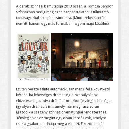
A darab színházi bemutatója 2013 őszén, a Tomcsa Sándor
Színházban pedig még ezen a tapasztalaton is túlmutató
tanulságokkal szolgált számomra. (Mindezeket szintén
nem itt, hanem egy más formában fogom majd közölni.)
Ezután persze szinte automatikusan merül fel a következő
kérdés: ha lehetséges dramaturgiai szabályokhoz
előzetesen igazodva drámát írni, akkor (elvileg) lehetséges
így olyan drámát is írni, amely már megírása során
igazodik a szegény színház dramaturgiai rendszeréhez.
Tényleg? Nos ez megint egy olyan kérdés volt, amelyre
csak a gyakorlat adhatja meg a választ. Elkezdtem hát