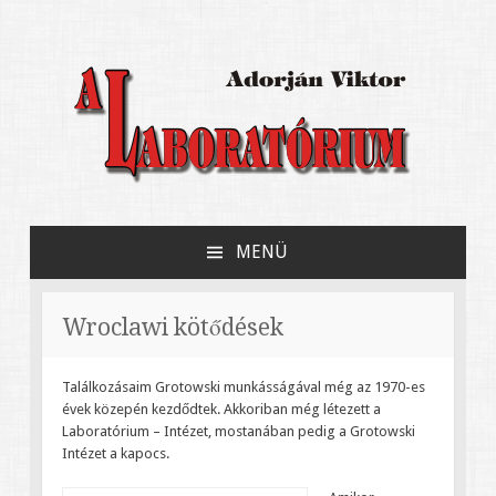
Adorján Viktor könyve Jerzy Grotowski
A Laboratórium
kísérleti színházáról
MENÜ
MEGSZAKÍTÁS
Wroclawi kötődések
Találkozásaim Grotowski munkásságával még az 1970-es
évek közepén kezdődtek. Akkoriban még létezett a
Laboratórium – Intézet, mostanában pedig a Grotowski
Intézet a kapocs.