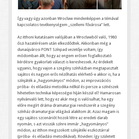
Így vagy úgy azonban Wrocław mindenképpen a témával
kapcsolatos tevékenységem „szellemi fővárosa” lett.
Az itthoni kutatásaim valójában a Wrocławból való, 1980
őszi hazatérésem után elkezdődtek. Akkoriban még a
dunaújvárosi PONT Színpad vezetője voltam, így
módomban állt, hogy az engem erősen foglalkoztató
kérdésre gyakorlati választ is kereshessek. Az érdekelt
ugyanis, hogy vajon a szegény színházban megtapasztalt
sajátos és nagyon erős nézőhatás elérhető-e akkor is, ha a
színjáték a „hagyományos” módon, az improvizációs
próba- és előadási metodika nélkül és persze a színészek
hihetetlen technikai képességei híján készül el? Hamarosan
nyilvánvaló lett, hogy ez akár meg is valósulhat, ha egy
előre megírt dráma dramaturgiai rendszerét a szegény
színház dramaturgiai világává alakítom át. Azaz magam is
egy sajátos szcenáriót hozok létre az eredeti darab
nyomán, s azt visszük színre immár „hagyományos”
módon, az itthon megszokott színjátéki eszköztárral
(próba- és előadási metodikával). Röviden: így született