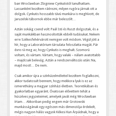
ban Wroclawban Zbigniew Cynkutistól tanulhattam.
Lassanként kezdtem ráérezni, milyen rugóra járnak ott a
dolgok. Cynkutis hosszabb távú munkára is meghívott, de
Jaruzelski tábornok ebbe már beleszólt…
Aztán sokáig csend volt: Paál Isti és Ruszt dolgoztak, és a
saját munkáikban hasznosították ebbéli tudásukat. Nekem
erre Székesfehérvárott nemigen volt módom. Végül jött a
hír, hogy a Laboratórium társulata feloszlatta magát. Pár
évre rá meg az, hogy Cynkutis is meghalt. Szomorú
voltam, és vártam. Vártam, hogy valaki – nálam avatottabb
– majdcsak belevág. Aztán a rendszerváltozás után: Na,
majd most!… De nem.
Csak amikor újra a színházelmélettel kezdtem foglalkozni,
akkor tudatosult bennem, hogy mekkora lyuk is ez az
ismerethiány a magyar színházi életben. Teoretikában és
gyakorlatban egyaránt. Óvatosan elővettem tehát a
húszéves jegyzeteimet, amelyek javát még Wrocławban
írtam… Akkoriban pedig engem már Grotowski
munkásságának egy egészen más dimenziója érdekelt,
mégis nagyon hálás vagyok Kékesi Kun Árpádnak, hogy a