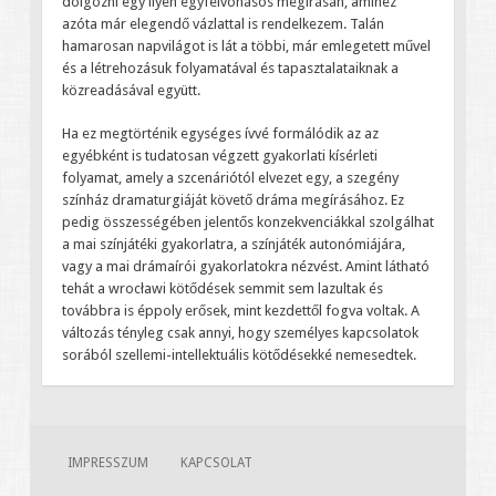
dolgozni egy ilyen egyfelvonásos megírásán, amihez
azóta már elegendő vázlattal is rendelkezem. Talán
hamarosan napvilágot is lát a többi, már emlegetett művel
és a létrehozásuk folyamatával és tapasztalataiknak a
közreadásával együtt.
Ha ez megtörténik egységes ívvé formálódik az az
egyébként is tudatosan végzett gyakorlati kísérleti
folyamat, amely a szcenáriótól elvezet egy, a szegény
színház dramaturgiáját követő dráma megírásához. Ez
pedig összességében jelentős konzekvenciákkal szolgálhat
a mai színjátéki gyakorlatra, a színjáték autonómiájára,
vagy a mai drámaírói gyakorlatokra nézvést. Amint látható
tehát a wrocławi kötődések semmit sem lazultak és
továbbra is éppoly erősek, mint kezdettől fogva voltak. A
változás tényleg csak annyi, hogy személyes kapcsolatok
sorából szellemi-intellektuális kötődésekké nemesedtek.
IMPRESSZUM
KAPCSOLAT