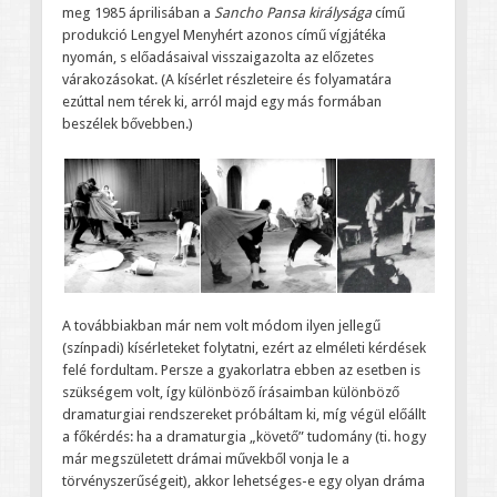
meg 1985 áprilisában a
Sancho Pansa királysága
című
produkció Lengyel Menyhért azonos című vígjátéka
nyomán, s előadásaival visszaigazolta az előzetes
várakozásokat. (A kísérlet részleteire és folyamatára
ezúttal nem térek ki, arról majd egy más formában
beszélek bővebben.)
A továbbiakban már nem volt módom ilyen jellegű
(színpadi) kísérleteket folytatni, ezért az elméleti kérdések
felé fordultam. Persze a gyakorlatra ebben az esetben is
szükségem volt, így különböző írásaimban különböző
dramaturgiai rendszereket próbáltam ki, míg végül előállt
a főkérdés: ha a dramaturgia „követő” tudomány (ti. hogy
már megszületett drámai művekből vonja le a
törvényszerűségeit), akkor lehetséges-e egy olyan dráma