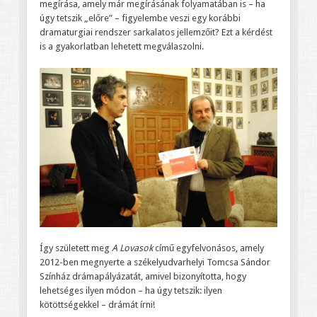
megírása, amely már megírásának folyamatában is – ha
úgy tetszik „előre” – figyelembe veszi egy korábbi
dramaturgiai rendszer sarkalatos jellemzőit? Ezt a kérdést
is a gyakorlatban lehetett megválaszolni.
Így született meg
A Lovasok
című egyfelvonásos, amely
2012-ben megnyerte a székelyudvarhelyi Tomcsa Sándor
Színház drámapályázatát, amivel bizonyította, hogy
lehetséges ilyen módon – ha úgy tetszik: ilyen
kötöttségekkel – drámát írni!