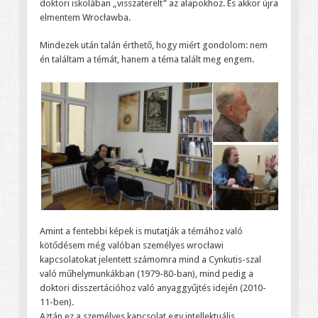
doktori iskolában „visszaterelt” az alapokhoz. És akkor újra
elmentem Wrocławba.
Mindezek után talán érthető, hogy miért gondolom: nem
én találtam a témát, hanem a téma talált meg engem.
Amint a fentebbi képek is mutatják a témához való
kötődésem még valóban személyes wrocławi
kapcsolatokat jelentett számomra mind a Cynkutis-szal
való műhelymunkákban (1979-80-ban), mind pedig a
doktori disszertációhoz való anyaggyűjtés idején (2010-
11-ben).
Aztán ez a személyes kapcsolat egy intellektuális