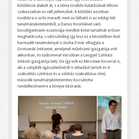
kötődéssé alakult át, s a téma további kutatásának itthoni
szakaszaiban ez vált jellemzővé. A kötődés azonban
továbbra is erős maradt: mint az látható is az eddigi két
tanulmánykötetemből, a Darius Kosińskivel való
beszélgetéseim eszenciája mindkét kötet tartalmát erősen
meghatározta, s valószínűleg így lesz ez a készülőben lévő
harmadik tanulmánnyal is (noha ő már elhagyta a
Grotowski Intézetet, amelynek művészeti igazgatója volt
akkoriban, és tudtommal Varsóban a Lengyel Színházi
Intézet igazgatója lett). De így volt ez Mirosław Kocurral is,
aki a színjáték újjászületéséről is előadást tartott és A
szakralitás színháza és a színház szakralitása című,
második tanulmánykötetemhez bocsátotta
rendelkezésemre a könyve kéziratát.