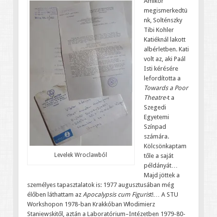
Amikor
megismerkedtü
nk, Solténszky
Tibi Kohler
Katiéknál lakott
albérletben. Kati
volt az, aki Paál
Isti kérésére
lefordította a
Towards a Poor
Theatre-
t a
Szegedi
Egyetemi
Színpad
számára.
Kölcsönkaptam
Levelek Wroclawból
tőle a saját
példányát…
Majd jöttek a
személyes tapasztalatok is: 1977 augusztusában még
élőben láthattam az
Apocalypsis cum Figuris
t!… A STU
Workshopon 1978-ban Krakkóban Włodimierz
Staniewskitől, aztán a Laboratórium–Intézetben 1979-80-